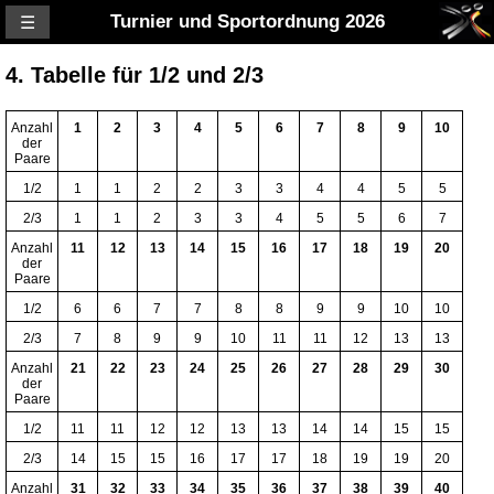
Turnier und Sportordnung 2026
☰
4. Tabelle für 1/2 und 2/3
Anzahl
1
2
3
4
5
6
7
8
9
10
der
Paare
1/2
1
1
2
2
3
3
4
4
5
5
2/3
1
1
2
3
3
4
5
5
6
7
Anzahl
11
12
13
14
15
16
17
18
19
20
der
Paare
1/2
6
6
7
7
8
8
9
9
10
10
2/3
7
8
9
9
10
11
11
12
13
13
Anzahl
21
22
23
24
25
26
27
28
29
30
der
Paare
1/2
11
11
12
12
13
13
14
14
15
15
2/3
14
15
15
16
17
17
18
19
19
20
Anzahl
31
32
33
34
35
36
37
38
39
40