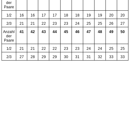
der
Paare
1/2
16
16
17
17
18
18
19
19
20
20
2/3
21
21
22
23
23
24
25
25
26
27
Anzahl
41
42
43
44
45
46
47
48
49
50
der
Paare
1/2
21
21
22
22
23
23
24
24
25
25
2/3
27
28
29
29
30
31
31
32
33
33